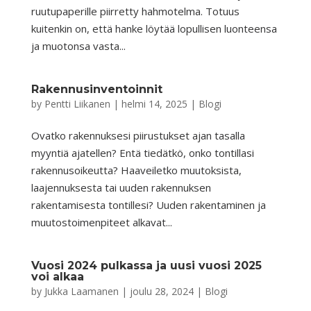
ruutupaperille piirretty hahmotelma. Totuus
kuitenkin on, että hanke löytää lopullisen luonteensa
ja muotonsa vasta...
Rakennusinventoinnit
by
Pentti Liikanen
|
helmi 14, 2025
|
Blogi
Ovatko rakennuksesi piirustukset ajan tasalla
myyntiä ajatellen? Entä tiedätkö, onko tontillasi
rakennusoikeutta? Haaveiletko muutoksista,
laajennuksesta tai uuden rakennuksen
rakentamisesta tontillesi? Uuden rakentaminen ja
muutostoimenpiteet alkavat...
Vuosi 2024 pulkassa ja uusi vuosi 2025
voi alkaa
by
Jukka Laamanen
|
joulu 28, 2024
|
Blogi