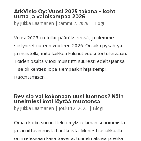
ArkVisio Oy: Vuosi 2025 takana – kohti
uutta ja valoisampaa 2026
by
Jukka Laamanen
|
tammi 2, 2026
|
Blogi
Vuosi 2025 on tullut päätökseensä, ja olemme
siirtyneet uuteen vuoteen 2026. On aika pysähtyä
ja muistella, mitä kaikkea kulunut vuosi toi tullessaan.
Töiden osalta vuosi muistutti suuresti edeltäjäänsä
– se oli kenties jopa aiempaakin hiljaisempi.
Rakentamisen...
Revisio vai kokonaan uusi luonnos? Näin
unelmiesi koti löytää muotonsa
by
Jukka Laamanen
|
joulu 12, 2025
|
Blogi
Oman kodin suunnittelu on yksi elämän suurimmista
ja jännittävimmistä hankkeista. Monesti asiakkaalla
on mielessään kasa toiveita, tunnelmakuvia ja ehkä