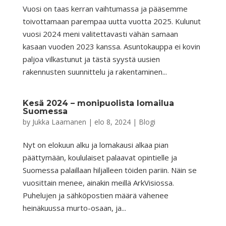
Vuosi on taas kerran vaihtumassa ja pääsemme
toivottamaan parempaa uutta vuotta 2025. Kulunut
vuosi 2024 meni valitettavasti vähän samaan
kasaan vuoden 2023 kanssa. Asuntokauppa ei kovin
paljoa vilkastunut ja tästä syystä uusien
rakennusten suunnittelu ja rakentaminen...
Kesä 2024 – monipuolista lomailua
Suomessa
by
Jukka Laamanen
|
elo 8, 2024
|
Blogi
Nyt on elokuun alku ja lomakausi alkaa pian
päättymään, koululaiset palaavat opintielle ja
Suomessa palaillaan hiljalleen töiden pariin. Näin se
vuosittain menee, ainakin meillä ArkVisiossa.
Puhelujen ja sähköpostien määrä vähenee
heinäkuussa murto-osaan, ja...