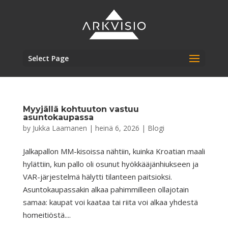
Select Page
Myyjällä kohtuuton vastuu
asuntokaupassa
by
Jukka Laamanen
|
heinä 6, 2026
|
Blogi
Jalkapallon MM-kisoissa nähtiin, kuinka Kroatian maali
hylättiin, kun pallo oli osunut hyökkääjänhiukseen ja
VAR-järjestelmä hälytti tilanteen paitsioksi.
Asuntokaupassakin alkaa pahimmilleen ollajotain
samaa: kaupat voi kaataa tai riita voi alkaa yhdestä
homeitiöstä....