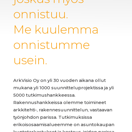
onnistuu.
Me kuulemma
onnistumme
usein.
ArkVisio Oy on yli 30 vuoden aikana ollut
mukana yli 1000 suunnittelu­projektissa ja yli
5000 tutkimus­hankkeessa.
Rakennushankkeissa olemme toimineet
arkkitehti-, rakennesuunnittelun, vastaavan
työnjohdon parissa. Tutkimuksissa
erikoisosaamisalueemme on asuntokaupan
kuntotarkastukset ja kosteus, joiden parissa