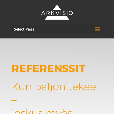
Select Page
REFERENSSIT
Kun paljon tekee
–
joskus myös