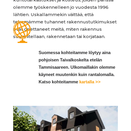
olemme työskennelleen jo vuodesta 1996
lähtien. Uskallammekin väittää, että
tekemämme tuhannet rakennus­tutkimukset
ovat opettaneet meitä, miten rakennus
suunnitellaan, rakennetaan tai korjataan.
Suomessa kohteitamme löytyy aina
pohjoisen Taivalkoskelta etelän
Tammisaareen. Ulkomaillakin olemme
käyneet muutenkin kuin rantalomalla.
Katso kohteitamme
kartalla >>