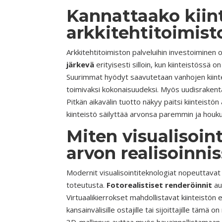
Kannattaako kiin
arkkitehtitoimist
Arkkitehtitoimiston palveluihin investoiminen
järkevä
erityisesti silloin, kun kiinteistössä o
Suurimmat hyödyt saavutetaan vanhojen kiint
toimivaksi kokonaisuudeksi. Myös uudisrakent
Pitkän aikavälin tuotto näkyy paitsi kiintei
kiinteistö säilyttää arvonsa paremmin ja houkut
Miten visualisoint
arvon realisoinni
Modernit visualisointiteknologiat nopeuttavat
toteutusta.
Fotorealistiset renderöinnit
au
Virtuaalikierrokset mahdollistavat kiinteistön 
kansainvälisille ostajille tai sijoittajille täm