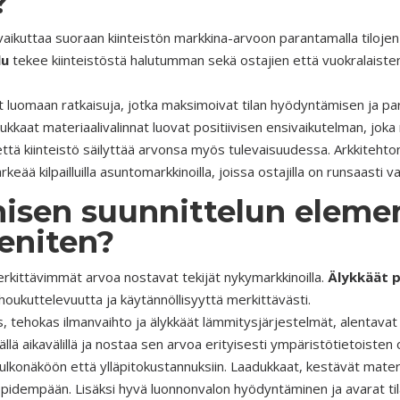
?
aikuttaa suoraan kiinteistön markkina-arvoon parantamalla tilojen
lu
tekee kiinteistöstä halutumman sekä ostajien että vuokralaist
yvät luomaan ratkaisuja, jotka maksimoivat tilan hyödyntämisen ja 
ukkaat materiaalivalinnat luovat positiivisen ensivaikutelman, joka
tä kiinteistö säilyttää arvonsa myös tulevaisuudessa. Arkkitehtonin
eää kilpailluilla asuntomarkkinoilla, joissa ostajilla on runsaasti v
nisen suunnittelun elemen
 eniten?
rkittävimmät arvoa nostavat tekijät nykymarkkinoilla.
Älykkäät p
n houkuttelevuutta ja käytännöllisyyttä merkittävästi.
s, tehokas ilmanvaihto ja älykkäät lämmitysjärjestelmät, alentava
ällä aikavälillä ja nostaa sen arvoa erityisesti ympäristötietoisten 
n ulkonäköön että ylläpitokustannuksiin. Laadukkaat, kestävät mater
 pidempään. Lisäksi hyvä luonnonvalon hyödyntäminen ja avarat til