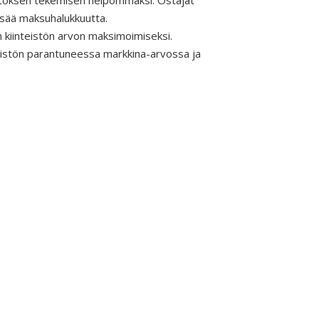
äätöksen tekemisen helpommaksi. Ostajat
lisää maksuhalukkuutta.
n kiinteistön arvon maksimoimiseksi.
teistön parantuneessa markkina-arvossa ja