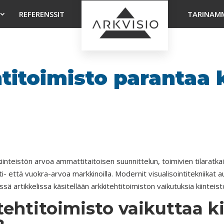
REFERENSSIT
TARINAM
titoimisto parantaa k
iinteistön arvoa ammattitaitoisen suunnittelun, toimivien tilaratka
- että vuokra-arvoa markkinoilla. Modernit visualisointitekniikat a
Tässä artikkelissa käsitellään arkkitehtitoimiston vaikutuksia kiintei
tehtitoimisto vaikuttaa k