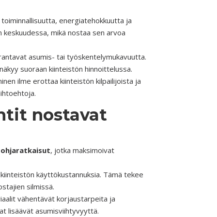
 toiminnallisuutta, energiatehokkuutta ja
en keskuudessa, mikä nostaa sen arvoa
parantavat asumis- tai työskentelymukavuutta.
 näkyy suoraan kiinteistön hinnoittelussa.
en ilme erottaa kiinteistön kilpailijoista ja
aihtoehtoja.
tit nostavat
ohjaratkaisut
, jotka maksimoivat
t kiinteistön käyttökustannuksia. Tämä tekee
ostajien silmissä.
iaalit vähentävät korjaustarpeita ja
at lisäävät asumisviihtyvyyttä.