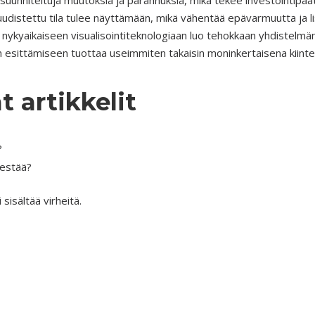
suunniteltuja muutoksia ja parannuksia, mikä tekee investointip
 uudistettu tila tulee näyttämään, mikä vähentää epävarmuutta ja 
 nykyaikaiseen visualisointiteknologiaan luo tehokkaan yhdistelmä
en esittämiseen tuottaa useimmiten takaisin moninkertaisena kiin
t artikkelit
?
kestää?
 sisältää virheitä.