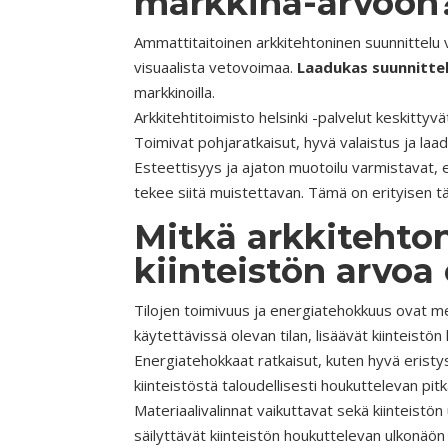
markkina-arvoon
Ammattitaitoinen arkkitehtoninen suunnittelu v
visuaalista vetovoimaa.
Laadukas suunnitte
markkinoilla.
Arkkitehtitoimisto helsinki -palvelut keskitt
Toimivat pohjaratkaisut, hyvä valaistus ja laad
Esteettisyys ja ajaton muotoilu varmistavat, et
tekee siitä muistettavan. Tämä on erityisen tärk
Mitkä arkkitehto
kiinteistön arvoa
Tilojen toimivuus ja energiatehokkuus ovat me
käytettävissä olevan tilan, lisäävät kiinteistö
Energiatehokkaat ratkaisut, kuten hyvä eristy
kiinteistöstä taloudellisesti houkuttelevan pitk
Materiaalivalinnat vaikuttavat sekä kiinteistö
säilyttävät kiinteistön houkuttelevan ulkonäön