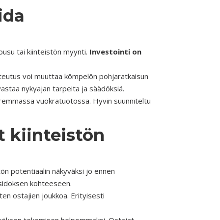
ida
usu tai kiinteistön myynti.
Investointi on
oteutus
voi muuttaa kömpelön pohjaratkaisun
astaa nykyajan tarpeita ja säädöksiä.
paremmassa vuokratuotossa. Hyvin suunniteltu
t kiinteistön
tön potentiaalin näkyväksi jo ennen
esidoksen kohteeseen.
ten ostajien joukkoa. Erityisesti