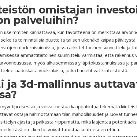
teistön omistajan investo
on palveluihin?
 on useimmiten kannattavaa, kun tavoitteena on merkittävä arvonno
n selkeitä toiminnallisia puutteita tai sen ulkonäkö kaipaa päivitystä.
eistöjen modernisoinnissa, jossa
arkkitehtoninen suunnittelu ja t
amisessa ammattitaitoinen suunnittelu varmistaa, että rakennus v
stön arvonnousussa, myös alhaisemmissa ylläpitokustannuksissa ja 
telee laadukkaita vuokralaisia, jotka huolehtivat kiinteistöstä.
i ja 3d-mallinnus auttava
ssa?
 myyntiprosessia ja voivat nostaa kauppahintaa tekemällä kiinteis
ttavat ostajia hahmottamaan tilan mahdollisuudet ja luovat tunn
esittelyn ajasta ja paikasta riippumatta, mikä laajentaa potentiaalis
ä on merkittävä etu, kun he voivat tutustua kohteeseen etänä.