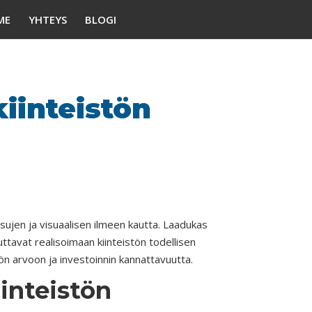
ME
YHTEYS
BLOGI
iinteistön
isujen ja visuaalisen ilmeen kautta. Laadukas
uttavat realisoimaan kiinteistön todellisen
stön arvoon ja investoinnin kannattavuutta.
iinteistön