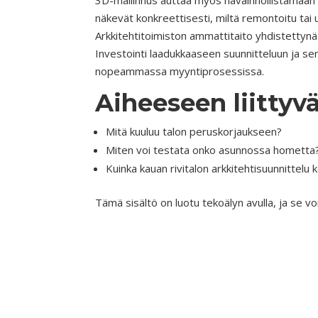
3D-mallinnus auttaa myös havainnollistamaan 
näkevät konkreettisesti, miltä remontoitu tai
Arkkitehtitoimiston ammattitaito yhdistettynä
Investointi laadukkaaseen suunnitteluun ja s
nopeammassa myyntiprosessissa.
Aiheeseen liittyvä
Mitä kuuluu talon peruskorjaukseen?
Miten voi testata onko asunnossa hometta
Kuinka kauan rivitalon arkkitehtisuunnittelu 
Tämä sisältö on luotu tekoälyn avulla, ja se voi