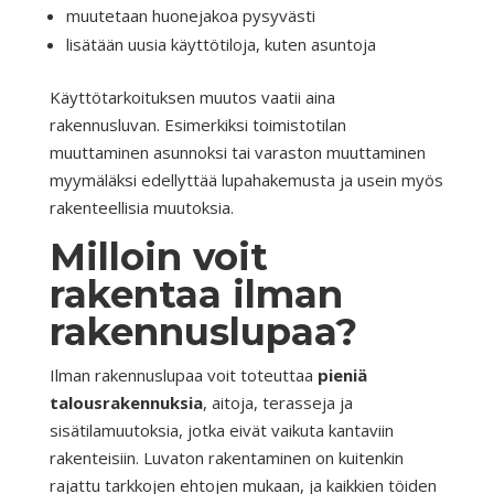
muutetaan huonejakoa pysyvästi
lisätään uusia käyttötiloja, kuten asuntoja
Käyttötarkoituksen muutos vaatii aina
rakennusluvan. Esimerkiksi toimistotilan
muuttaminen asunnoksi tai varaston muuttaminen
myymäläksi edellyttää lupahakemusta ja usein myös
rakenteellisia muutoksia.
Milloin voit
rakentaa ilman
rakennuslupaa?
Ilman rakennuslupaa voit toteuttaa
pieniä
talousrakennuksia
, aitoja, terasseja ja
sisätilamuutoksia, jotka eivät vaikuta kantaviin
rakenteisiin. Luvaton rakentaminen on kuitenkin
rajattu tarkkojen ehtojen mukaan, ja kaikkien töiden