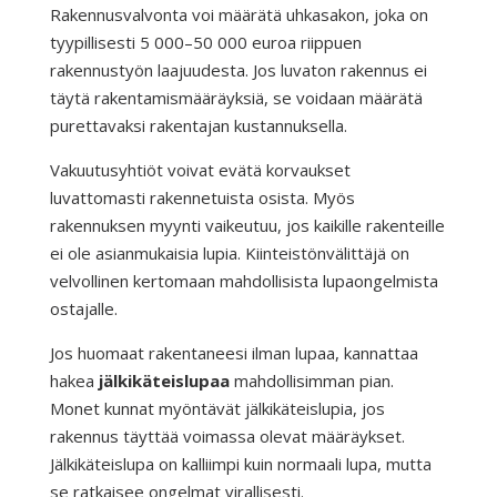
Rakennusvalvonta voi määrätä uhkasakon, joka on
tyypillisesti 5 000–50 000 euroa riippuen
rakennustyön laajuudesta. Jos luvaton rakennus ei
täytä rakentamismääräyksiä, se voidaan määrätä
purettavaksi rakentajan kustannuksella.
Vakuutusyhtiöt voivat evätä korvaukset
luvattomasti rakennetuista osista. Myös
rakennuksen myynti vaikeutuu, jos kaikille rakenteille
ei ole asianmukaisia lupia. Kiinteistönvälittäjä on
velvollinen kertomaan mahdollisista lupaongelmista
ostajalle.
Jos huomaat rakentaneesi ilman lupaa, kannattaa
hakea
jälkikäteislupaa
mahdollisimman pian.
Monet kunnat myöntävät jälkikäteislupia, jos
rakennus täyttää voimassa olevat määräykset.
Jälkikäteislupa on kalliimpi kuin normaali lupa, mutta
se ratkaisee ongelmat virallisesti.