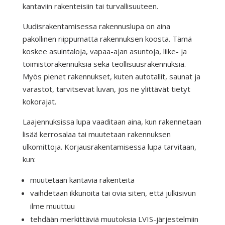
kantaviin rakenteisiin tai turvallisuuteen.
Uudisrakentamisessa rakennuslupa on aina
pakollinen riippumatta rakennuksen koosta. Tämä
koskee asuintaloja, vapaa-ajan asuntoja, liike- ja
toimistorakennuksia sekä teollisuusrakennuksia.
Myös pienet rakennukset, kuten autotallit, saunat ja
varastot, tarvitsevat luvan, jos ne ylittävät tietyt
kokorajat.
Laajennuksissa lupa vaaditaan aina, kun rakennetaan
lisää kerrosalaa tai muutetaan rakennuksen
ulkomittoja. Korjausrakentamisessa lupa tarvitaan,
kun:
muutetaan kantavia rakenteita
vaihdetaan ikkunoita tai ovia siten, että julkisivun
ilme muuttuu
tehdään merkittäviä muutoksia LVIS-järjestelmiin