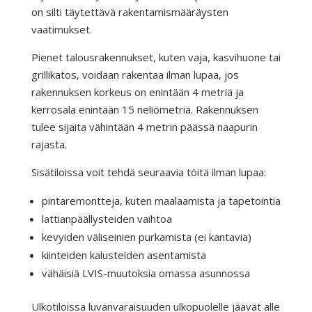
on silti täytettävä rakentamismääräysten
vaatimukset.
Pienet talousrakennukset, kuten vaja, kasvihuone tai
grillikatos, voidaan rakentaa ilman lupaa, jos
rakennuksen korkeus on enintään 4 metriä ja
kerrosala enintään 15 neliömetriä. Rakennuksen
tulee sijaita vähintään 4 metrin päässä naapurin
rajasta.
Sisätiloissa voit tehdä seuraavia töitä ilman lupaa:
pintaremontteja, kuten maalaamista ja tapetointia
lattianpäällysteiden vaihtoa
kevyiden väliseinien purkamista (ei kantavia)
kiinteiden kalusteiden asentamista
vähäisiä LVIS-muutoksia omassa asunnossa
Ulkotiloissa luvanvaraisuuden ulkopuolelle jäävät alle