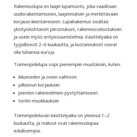
Rakennuslupa on laajin lupamuoto, joka vaaditaan
uudisrakentamiseen, laajennuksiin ja merkittävään
korjausrakentamiseen. Lupahakemus sisältää
yksityiskohtaiset piirustukset, rakennusselostuksen
ja usein myös erityissuunnitelmia. Käsittelyaika on
tyypillisesti 2–6 kuukautta, ja kustannukset voivat
olla tuhansia euroja.
Toimenpidelupa sopii pienempiin muutoksiin, kuten:
ikkunoiden ja ovien vaihtoon
julkisivun korjauksiin
pienten rakennelmien pystyttämiseen
tontin muokkauksiin
Toimenpideluvan käsittelyaika on yleensä 1–2
kuukautta, ja maksut ovat rakennuslupaa
edullisempia.