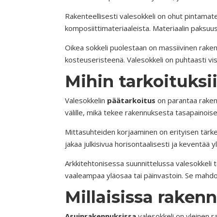
Rakenteellisesti valesokkeli on ohut pintamater
komposiittimateriaaleista. Materiaalin paksuus
Oikea sokkeli puolestaan on massiivinen raken
kosteuseristeenä. Valesokkeli on puhtaasti vis
Mihin tarkoituksi
Valesokkelin
päätarkoitus
on parantaa rakenn
välille, mikä tekee rakennuksesta tasapainoi
Mittasuhteiden korjaaminen on erityisen tärkeä
jakaa julkisivua horisontaalisesti ja keventä
Arkkitehtonisessa suunnittelussa valesokkeli t
vaaleampaa yläosaa tai päinvastoin. Se mahdol
Millaisissa raken
Asuinrakennuksissa
valesokkeli on yleinen ra