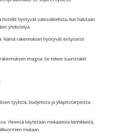
otellit hyötyvät valesokkelista, kun halutaan
ien yhdistelyä.
ttä. Nämä rakennukset hyötyvät erityisesti
a rakennuksen imagoa. Se tekee suuristakin
ä
ksen tyylistä, budjetista ja ylläpitotarpeista.
issa. Yleensä käytetään mekaanisia kiinnikkeitä,
uulikuormien mukaan.