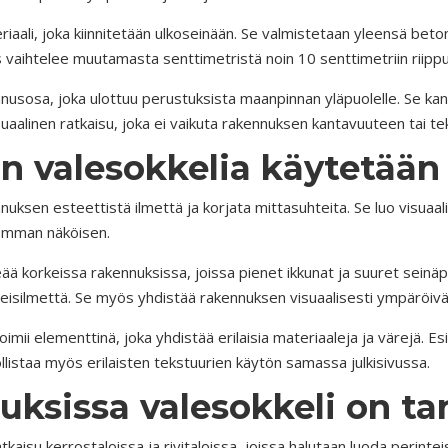
iaali, joka kiinnitetään ulkoseinään. Se valmistetaan yleensä betonis
 vaihtelee muutamasta senttimetristä noin 10 senttimetriin riippu
nusosa, joka ulottuu perustuksista maanpinnan yläpuolelle. Se kan
uaalinen ratkaisu, joka ei vaikuta rakennuksen kantavuuteen tai tek
in valesokkelia käytetää
uksen esteettistä ilmettä ja korjata mittasuhteita. Se luo visuaa
semman näköisen.
ä korkeissa rakennuksissa, joissa pienet ikkunat ja suuret seinäpin
ä yleisilmettä. Se myös yhdistää rakennuksen visuaalisesti ympäröi
oimii elementtinä, joka yhdistää erilaisia materiaaleja ja värejä. 
listaa myös erilaisten tekstuurien käytön samassa julkisivussa.
nuksissa valesokkeli on ta
tkaisu kerrostaloissa ja rivitaloissa, joissa halutaan luoda perintei