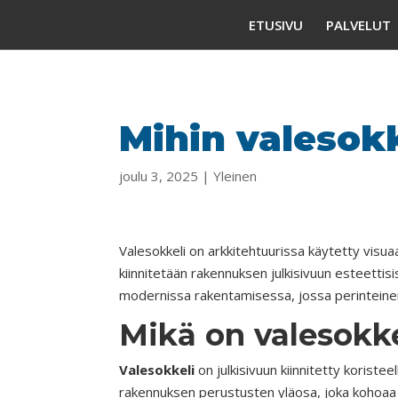
ETUSIVU
PALVELUT
Mihin valesok
joulu 3, 2025
|
Yleinen
Valesokkeli on arkkitehtuurissa käytetty visuaa
kiinnitetään rakennuksen julkisivuun esteettis
modernissa rakentamisessa, jossa perinteinen 
Mikä on valesokke
Valesokkeli
on julkisivuun kiinnitetty koriste
rakennuksen perustusten yläosa, joka kohoaa 