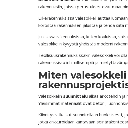
rakennuksiin, joissa perustukset ovat maanpin
Liikerakennuksissa valesokkeli auttaa luomaa
korostaa rakennuksen jalustaa ja tehdä siitä 
Julkisissa rakennuksissa, kuten kouluissa, sair
valesokkelin kyvystä yhdistää moderni rakenn
Teollisuusrakennuksissakin valesokkeli voi oll
rakennuksista inhimillisempiä ja miellyttävämpi
Miten valesokkel
rakennusprojekti
Valesokkelin
suunnittelu
alkaa arkkitehdin ja 
Yleisimmät materiaalit ovat betoni, luonnonkivi,
Kiinnitysratkaisut suunnitellaan huolellisesti, 
jotka ankkuroidaan kantavaan seinärakenteeseen