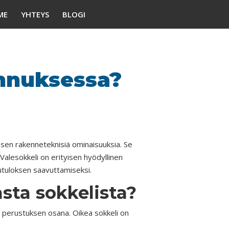
ME
YHTEYS
BLOGI
ennuksessa?
an sen rakenneteknisiä ominaisuuksia. Se
Valesokkeli on erityisen hyödyllinen
putuloksen saavuttamiseksi.
asta sokkelista?
en perustuksen osana. Oikea sokkeli on