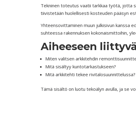
Tekninen toteutus vaatii tarkkaa työtä, jotta s
tiivistetään huolellisesti kosteuden pääsyn e
Yhteensovittaminen muun julkisivun kanssa ede
suhteessa rakennuksen kokonaismittoihin, yle
Aiheeseen liittyvä
Miten valitsen arkkitehdin remonttisuunnit
Mitä sisältyy kuntotarkastukseen?
Mitä arkkitehti tekee rivitalosuunnittelussa?
Tämä sisältö on luotu tekoälyn avulla, ja se voi