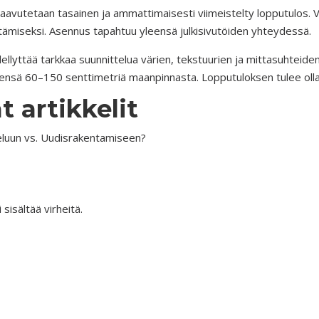
aavutetaan tasainen ja ammattimaisesti viimeistelty lopputulos. Val
stämiseksi. Asennus tapahtuu yleensä julkisivutöiden yhteydessä.
llyttää tarkkaa suunnittelua värien, tekstuurien ja mittasuhteiden
ensä 60–150 senttimetriä maanpinnasta. Lopputuloksen tulee olla 
t artikkelit
teluun vs. Uudisrakentamiseen?
 sisältää virheitä.