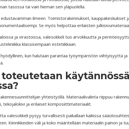
nan tasossa tai vain hieman sen yläpuolella.
n edustavamman ilmeen. Toimistorakennukset, kauppakeskukset ja h
monumentaalisempi. Se myös helpottaa erilaisten julkisivumateriaal
aaloissa ja virastoissa, valesokkeli tuo arvokkuutta ja perinteisyy
ustekniikka klassisempaan estetiikkaan.
a hyödyllinen, kun halutaan parantaa työympäristön viihtyisyyttä j
ä.
i toteutetaan käytännöss
ssa?
rakennesuunnittelijan yhteistyöllä. Materiaalivalinta riippuu rakennu
 tekojalokivi ja erilaiset komposiittimateriaalit.
jotta valesokkeli pysyy turvallisesti paikallaan kaikissa sääolosuhte
. Kiinnikkeiden väli ja koko määritellään materiaalin painon ja t