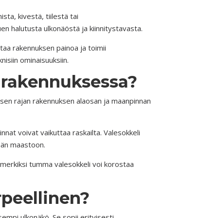
ta, kivestä, tiilestä tai
en halutusta ulkonäöstä ja kiinnitystavasta.
taa rakennuksen painoa ja toimii
nisiin ominaisuuksiin.
n rakennuksessa?
lisen rajan rakennuksen alaosan ja maanpinnan
nat voivat vaikuttaa raskailta. Valesokkeli
vään maastoon.
Esimerkiksi tumma valesokkeli voi korostaa
rpeellinen?
sempi ulkonäkö. Se sopii erityisesti