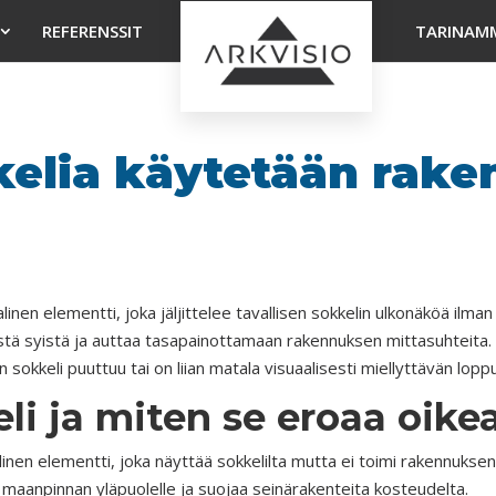
REFERENSSIT
TARINAM
kelia käytetään rak
linen elementti, joka jäljittelee tavallisen sokkelin ulkonäköä ilm
istä syistä ja auttaa tasapainottamaan rakennuksen mittasuhteita. 
sokkeli puuttuu tai on liian matala visuaalisesti miellyttävän lop
li ja miten se eroaa oike
ellinen elementti, joka näyttää sokkelilta mutta ei toimi rakennuks
maanpinnan yläpuolelle ja suojaa seinärakenteita kosteudelta.